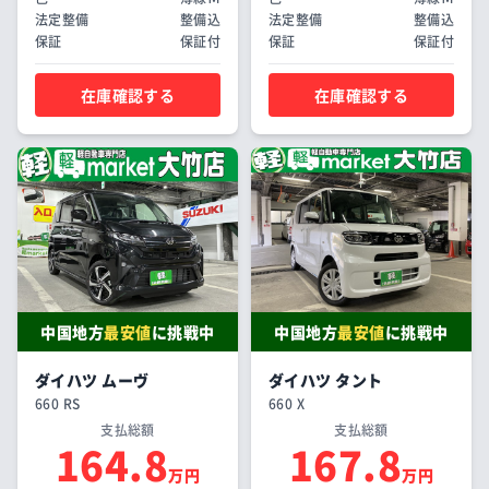
法定整備
整備込
法定整備
整備込
保証
保証付
保証
保証付
在庫確認する
在庫確認する
中国地方
最安値
に挑戦中
中国地方
最安値
に挑戦中
ダイハツ ムーヴ
ダイハツ タント
660 RS
660 X
支払総額
支払総額
164.8
167.8
万円
万円