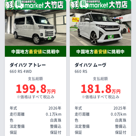
中国地方
最安値
に挑戦中
中国地方
最安値
に挑戦中
ダイハツ アトレー
ダイハツ ムーヴ
660 RS 4WD
660 RS
支払総額
支払総額
199.8
181.8
万円
万円
※価格はすべて税込み
※価格はすべて税込み
年式
2026年
年式
2025年
走行距離
0.1万km
走行距離
0.0万km
色
白真珠
色
白真珠
法定整備
整備込
法定整備
整備込
保証
保証付
保証
保証付