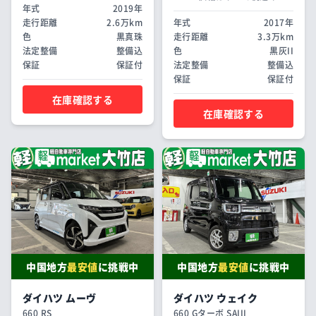
年式
2019年
走行距離
2.6万km
年式
2017年
色
黒真珠
走行距離
3.3万km
法定整備
整備込
色
黒灰II
保証
保証付
法定整備
整備込
保証
保証付
在庫確認する
在庫確認する
中国地方
最安値
に挑戦中
中国地方
最安値
に挑戦中
ダイハツ ムーヴ
ダイハツ ウェイク
660 RS
660 Gターボ SAIII