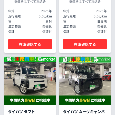
※価格はすべて税込み
※価格はすべて税込み
年式
2025年
年式
2025年
走行距離
0.0万km
走行距離
0.0万km
色
黒Ｍ
色
白真珠
法定整備
整備込
法定整備
整備込
保証
保証付
保証
保証付
在庫確認する
在庫確認する
中国地方
最安値
に挑戦中
中国地方
最安値
に挑戦中
ダイハツ タフト
ダイハツ ムーヴキャンバ