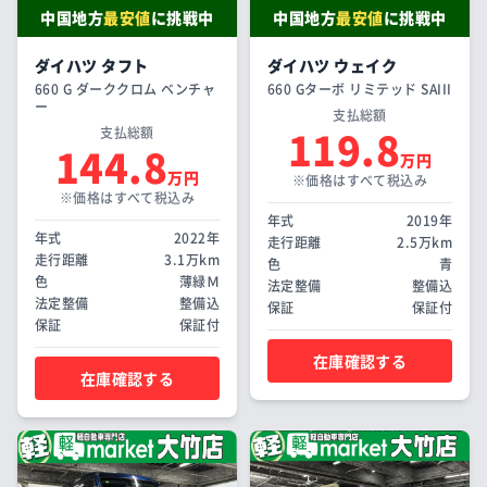
中国地方
最安値
に挑戦中
中国地方
最安値
に挑戦中
ダイハツ タフト
ダイハツ ウェイク
660 G ダーククロム ベンチャ
660 Gターボ リミテッド SAIII
ー
支払総額
119.8
支払総額
144.8
万円
万円
※価格はすべて税込み
※価格はすべて税込み
年式
2019年
年式
2022年
走行距離
2.5万km
走行距離
3.1万km
色
青
色
薄緑Ｍ
法定整備
整備込
法定整備
整備込
保証
保証付
保証
保証付
在庫確認する
在庫確認する