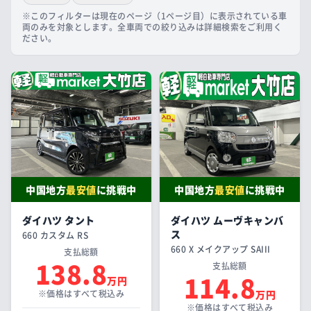
※このフィルターは現在のページ（1ページ目）に表示されている車
両のみを対象とします。全車両での絞り込みは詳細検索をご利用く
ださい。
中国地方
最安値
に挑戦中
中国地方
最安値
に挑戦中
ダイハツ タント
ダイハツ ムーヴキャンバ
ス
660 カスタム RS
660 X メイクアップ SAIII
支払総額
138.8
支払総額
114.8
万円
※価格はすべて税込み
万円
※価格はすべて税込み