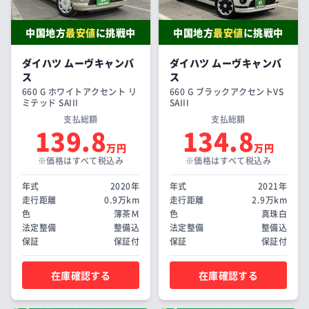
中国地方
最安値
に挑戦中
中国地方
最安値
に挑戦中
ダイハツ ムーヴキャンバ
ダイハツ ムーヴキャンバ
ス
ス
660 G ホワイトアクセント リ
660 G ブラックアクセントVS
ミテッド SAIII
SAIII
支払総額
支払総額
139.8
134.8
万円
万円
※価格はすべて税込み
※価格はすべて税込み
年式
2020年
年式
2021年
走行距離
0.9万km
走行距離
2.9万km
色
薄茶Ｍ
色
真珠白
法定整備
整備込
法定整備
整備込
保証
保証付
保証
保証付
在庫確認する
在庫確認する