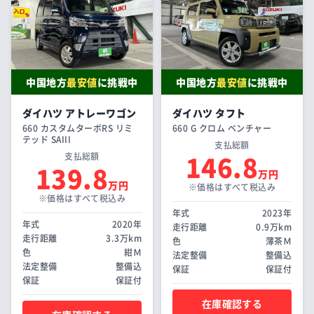
中国地方
最安値
に挑戦中
中国地方
最安値
に挑戦中
ダイハツ アトレーワゴン
ダイハツ タフト
660 カスタムターボRS リミ
660 G クロム ベンチャー
テッド SAIII
支払総額
146.8
支払総額
139.8
万円
万円
※価格はすべて税込み
※価格はすべて税込み
年式
2023年
年式
2020年
走行距離
0.9万km
走行距離
3.3万km
色
薄茶Ｍ
色
紺Ｍ
法定整備
整備込
法定整備
整備込
保証
保証付
保証
保証付
在庫確認する