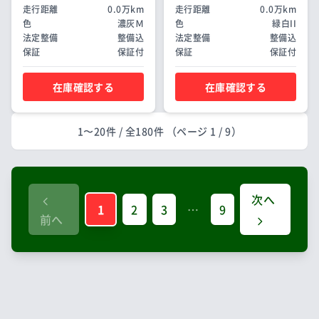
走行距離
0.0万km
走行距離
0.0万km
色
濃灰Ｍ
色
緑白II
法定整備
整備込
法定整備
整備込
保証
保証付
保証
保証付
在庫確認する
在庫確認する
1〜20件
/ 全
180件
（ページ 1 / 9）
次へ
1
2
3
…
9
前へ