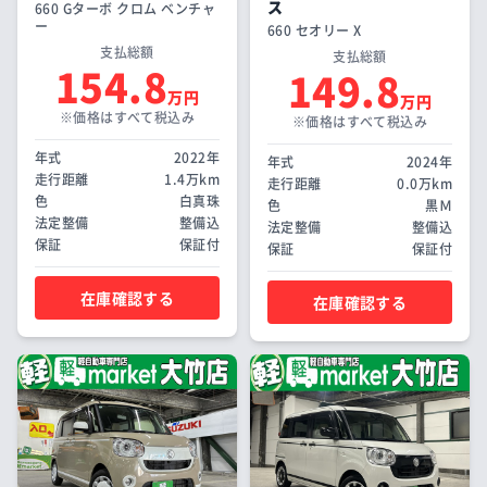
ス
660 Gターボ クロム ベンチャ
ー
660 セオリー X
支払総額
支払総額
154.8
149.8
万円
万円
※価格はすべて税込み
※価格はすべて税込み
年式
2022年
年式
2024年
走行距離
1.4万km
走行距離
0.0万km
色
白真珠
色
黒Ｍ
法定整備
整備込
法定整備
整備込
保証
保証付
保証
保証付
在庫確認する
在庫確認する