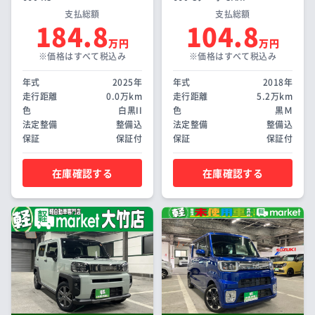
支払総額
支払総額
184.8
104.8
万円
万円
※価格はすべて税込み
※価格はすべて税込み
年式
2025年
年式
2018年
走行距離
0.0万km
走行距離
5.2万km
色
白黒II
色
黒Ｍ
法定整備
整備込
法定整備
整備込
保証
保証付
保証
保証付
在庫確認する
在庫確認する