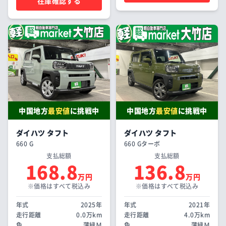
在庫確認する
中国地方
最安値
に挑戦中
中国地方
最安値
に挑戦中
ダイハツ タフト
ダイハツ タフト
660 G
660 Gターボ
支払総額
支払総額
168.8
136.8
万円
万円
※価格はすべて税込み
※価格はすべて税込み
年式
2025年
年式
2021年
走行距離
0.0万km
走行距離
4.0万km
色
薄緑Ｍ
色
薄緑Ｍ