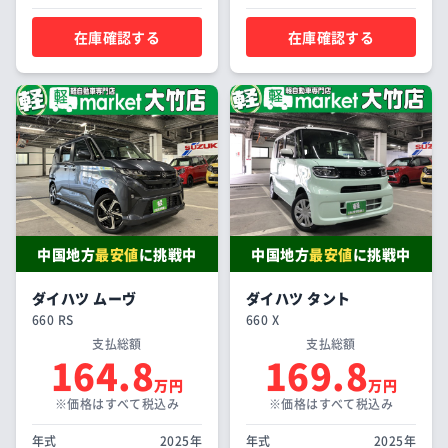
在庫確認する
在庫確認する
中国地方
最安値
に挑戦中
中国地方
最安値
に挑戦中
ダイハツ ムーヴ
ダイハツ タント
660 RS
660 X
支払総額
支払総額
164.8
169.8
万円
万円
※価格はすべて税込み
※価格はすべて税込み
年式
2025年
年式
2025年