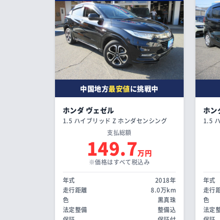
中国地方
最安値
に挑戦中
ホンダ ヴェゼル
ホン
1.5 ハイブリッド Z ホンダセンシング
1.5
支払総額
149.7
万円
※価格はすべて税込み
年式
2018年
年式
走行距離
8.0万km
走行
色
黒真珠
色
法定整備
整備込
法定
保証
保証付
保証