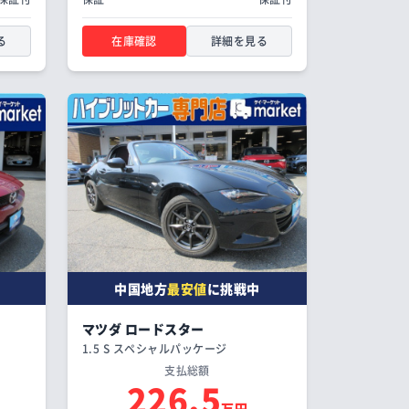
る
在庫確認
詳細を見る
中国地方
最安値
に挑戦中
マツダ ロードスター
1.5 S スペシャルパッケージ
支払総額
226.5
万円