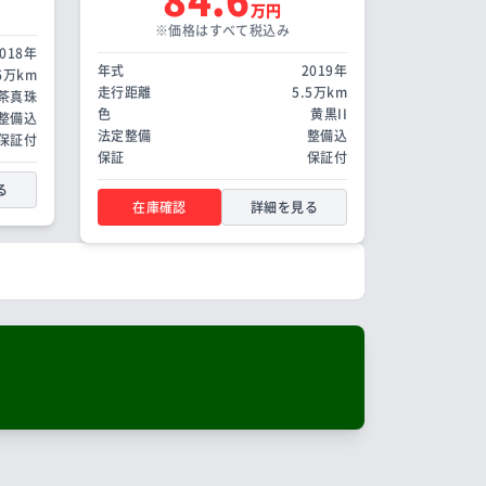
84.6
万円
※価格はすべて税込み
2018年
年式
2019年
.6万km
走行距離
5.5万km
茶真珠
色
黄黒II
整備込
法定整備
整備込
保証付
保証
保証付
る
在庫確認
詳細を見る