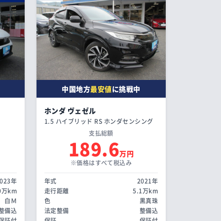
中国地方
最安値
に挑戦中
ホンダ ヴェゼル
1.5 ハイブリッド RS ホンダセンシング
支払総額
189.6
万円
※価格はすべて税込み
2023年
年式
2021年
.0万km
走行距離
5.1万km
白Ｍ
色
黒真珠
整備込
法定整備
整備込
保証付
保証
保証付