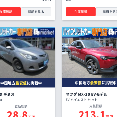
在庫確認
詳細を見る
在庫確認
詳細を見
中国地方
最安値
に挑戦中
中国地方
最安値
に挑戦中
マツダ MX-30 EVモデル
ダ デミオ
EV ハイエスト セット
3C
支払総額
支払総額
213.1
28.8
万円
万円