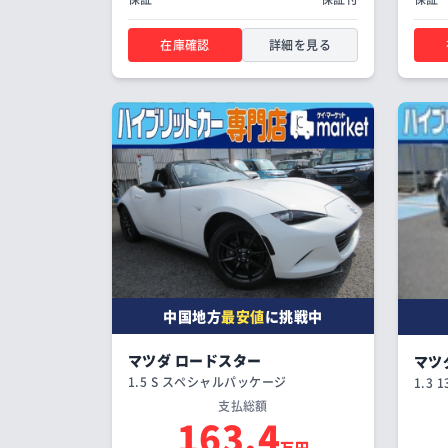
在庫確認
詳細を見る
中国地方
最安値
に挑戦中
マツダ ロードスター
マツ
1.5 S スペシャルパッケージ
1.3 1
支払総額
163.4
万円