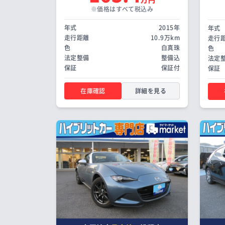
※価格はすべて税込み
年式
2015年
年式
走行距離
10.9万km
走行
色
白真珠
色
法定整備
整備込
法定
保証
保証付
保証
在庫確認
詳細を見る