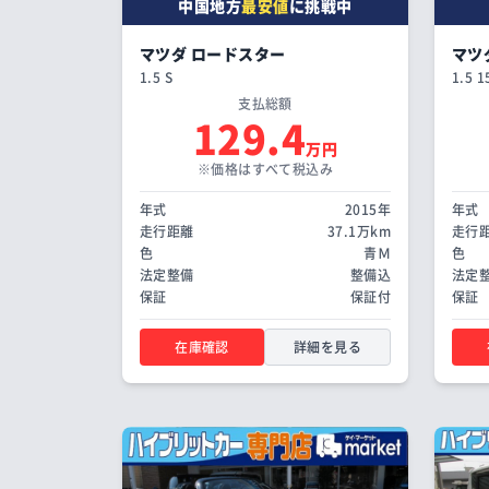
中国地方
最安値
に挑戦中
マツダ ロードスター
マツ
1.5 S
1.5 1
支払総額
129.4
万円
※価格はすべて税込み
年式
2015年
年式
走行距離
37.1万km
走行
色
青Ｍ
色
法定整備
整備込
法定
保証
保証付
保証
在庫確認
詳細を見る