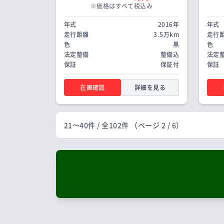
※価格はすべて税込み
年式
2016年
年式
走行距離
3.5万km
走行
色
黒
色
法定整備
整備込
法定
保証
保証付
保証
在庫確認
詳細を見る
21〜40件
/ 全
102件
（ページ 2 / 6）