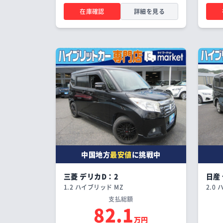
在庫確認
詳細を見る
中国地方
最安値
に挑戦中
三菱 デリカD：2
日産
1.2 ハイブリッド MZ
2.0
支払総額
82.1
万円