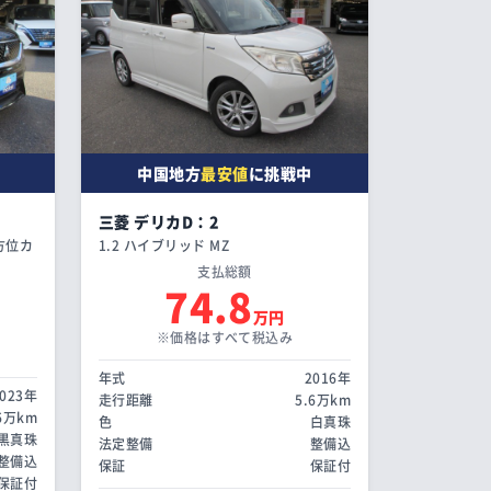
中国地方
最安値
に挑戦中
三菱 デリカD：2
全方位カ
1.2 ハイブリッド MZ
支払総額
74.8
万円
※価格はすべて税込み
年式
2016年
2023年
走行距離
5.6万km
.6万km
色
白真珠
黒真珠
法定整備
整備込
整備込
保証
保証付
保証付