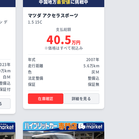
中国地方
最安値
に挑戦中
マツダ アクセラスポーツ
ン デ
1.5 15C
支払総額
40.5
万円
※価格はすべて税込み
年式
2007年
2023年
走行距離
5.6万km
.0万km
色
灰Ｍ
白Ｍ
法定整備
整備込
整備込
保証
保証無
保証付
在庫確認
詳細を見る
る