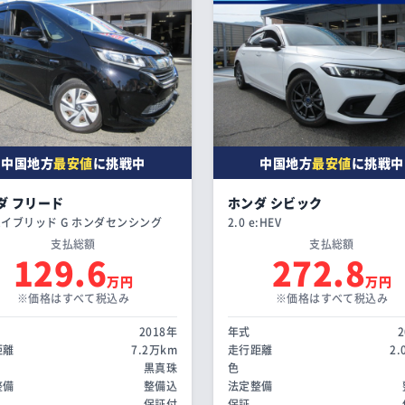
中国地方
最安値
に挑戦中
中国地方
最安値
に挑戦中
ダ フリード
ホンダ シビック
 ハイブリッド G ホンダセンシング
2.0 e:HEV
支払総額
支払総額
129.6
272.8
万円
万円
※価格はすべて税込み
※価格はすべて税込み
2018年
年式
距離
7.2万km
走行距離
2
黒真珠
色
整備
整備込
法定整備
保証付
保証