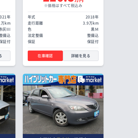
※価格はすべて税込み
2021年
年式
2018年
.1万km
走行距離
3.9万km
赤灰III
色
黒Ｍ
整備込
法定整備
整備込
保証付
保証
保証付
る
在庫確認
詳細を見る