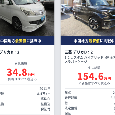
中国地方
最安値
に挑戦中
中国地方
最安値
に挑戦中
 デリカD：2
三菱 デリカD：2
1.2 カスタム ハイブリッド MV 
メラパッケージ
支払総額
34.8
支払総額
154.6
万円
万円
※価格はすべて税込み
※価格はすべて税込み
2011年
年式
距離
8.4万km
走行距離
8
真珠白
色
整備
整備込
法定整備
保証付
保証