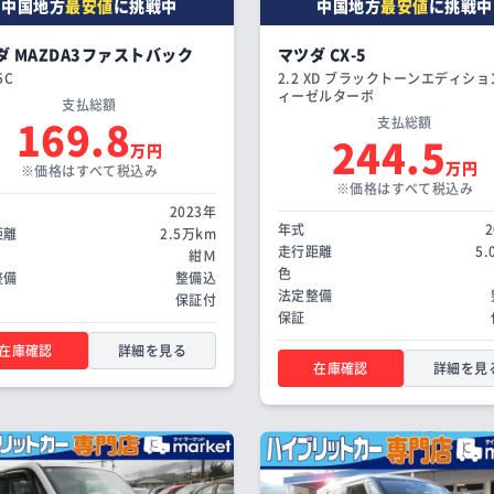
中国地方
最安値
に挑戦中
中国地方
最安値
に挑戦中
ダ MAZDA3ファストバック
マツダ CX-5
5C
2.2 XD ブラックトーンエディショ
ィーゼルターボ
支払総額
169.8
支払総額
244.5
万円
万円
※価格はすべて税込み
※価格はすべて税込み
2023年
年式
距離
2.5万km
走行距離
5
紺Ｍ
色
整備
整備込
法定整備
保証付
保証
在庫確認
詳細を見る
在庫確認
詳細を見