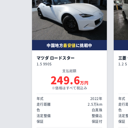
中国地方
最安値
に挑戦中
マツダ ロードスター
三菱
1.5 990S
1.2 S
支払総額
249.6
万円
※価格はすべて税込み
年式
2022年
年式
走行距離
2.5万km
走行
色
白真珠
色
法定整備
整備込
法定
保証
保証付
保証