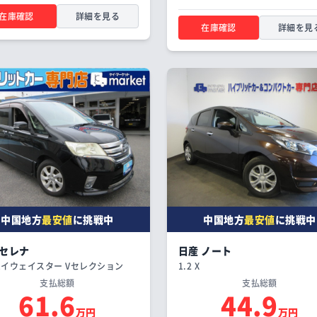
在庫確認
詳細を見る
在庫確認
詳細を見
中国地方
最安値
に挑戦中
中国地方
最安値
に挑戦中
 セレナ
日産 ノート
 ハイウェイスター Vセレクション
1.2 X
支払総額
支払総額
61.6
44.9
万円
万円